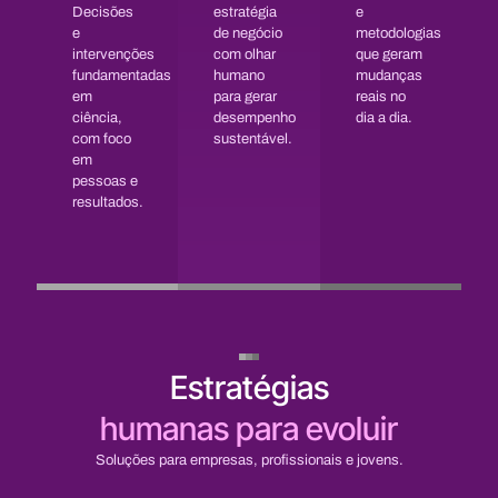
Decisões
estratégia
e
e
de negócio
metodologias
intervenções
com olhar
que geram
fundamentadas
humano
mudanças
em
para gerar
reais no
ciência,
desempenho
dia a dia.
com foco
sustentável.
em
pessoas e
resultados.
Estratégias
humanas para evoluir
Soluções para empresas, profissionais e jovens.