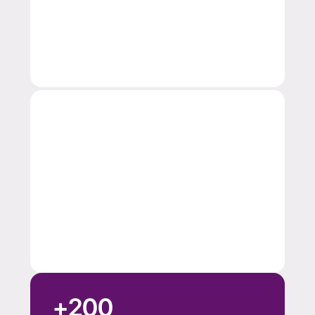
100
%
Foco em desenvolvimento
+
200