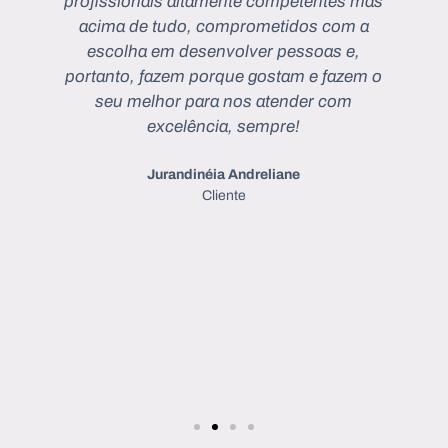
s
profissionais altamente competentes mas
e
acima de tudo, comprometidos com a
o
escolha em desenvolver pessoas e,
e
portanto, fazem porque gostam e fazem o
s
seu melhor para nos atender com
excelência, sempre!
Jurandinéia Andreliane
Cliente