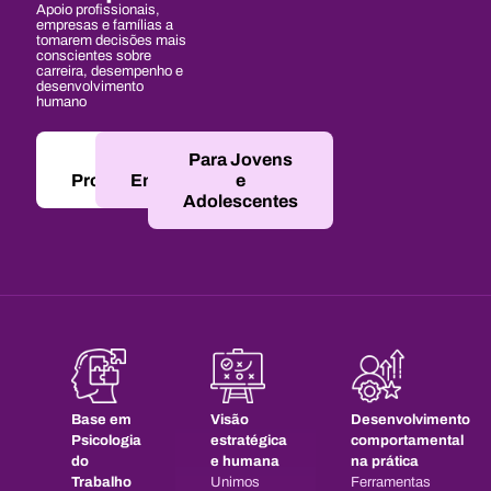
Apoio profissionais,
empresas e famílias a
tomarem decisões mais
conscientes sobre
carreira, desempenho e
desenvolvimento
humano
Para
Para
Para Jovens
Profissionais
Empresas
e
Adolescentes
Base em
Visão
Desenvolvimento
Psicologia
estratégica
comportamental
do
e humana
na prática
Trabalho
Unimos
Ferramentas